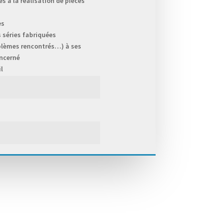
s à la réalisation de pièces
es
s séries fabriquées
blèmes rencontrés…) à ses
oncerné
l