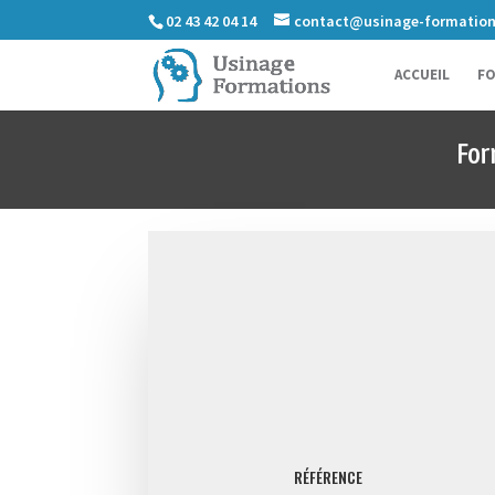
02 43 42 04 14
contact@usinage-formatio
ACCUEIL
FO
For
RÉFÉRENCE