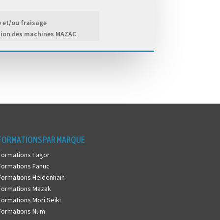
e et/ou fraisage
tion des machines MAZAC
FORMATIONS PAR MARQUE
Formations Fagor
Formations Fanuc
Formations Heidenhain
Formations Mazak
Formations Mori Seiki
Formations Num