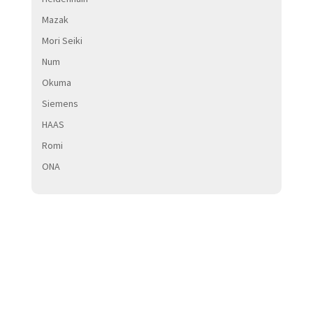
Mazak
Mori Seiki
Num
Okuma
Siemens
HAAS
Romi
ONA
INFORMATIONS
COMPLÉMENTAIRES