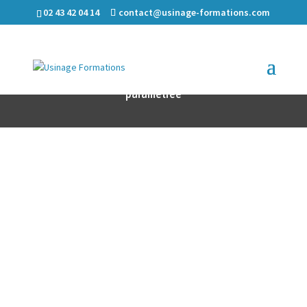
02 43 42 04 14
contact@usinage-formations.com
Formation NUM Programmation Tournage
paramétrée
INFORMATIONS PRATIQUES
Intervention
partout en France
RÉFÉRENCE
NUM05T