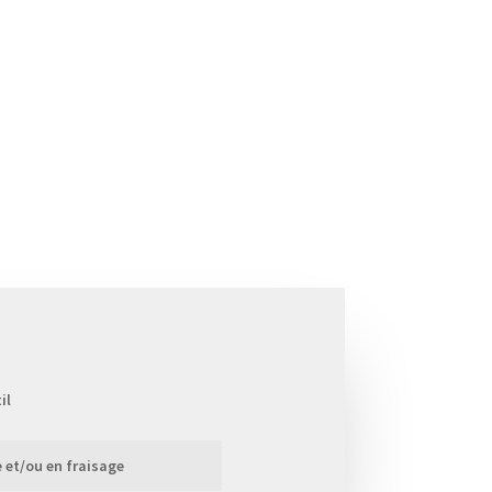
il
 et/ou en fraisage