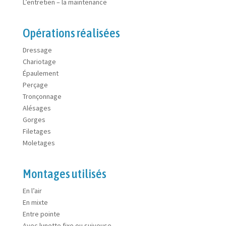
L’entretien – la maintenance
Opérations réalisées
Dressage
Chariotage
Épaulement
Perçage
Tronçonnage
Alésages
Gorges
Filetages
Moletages
Montages utilisés
En l’air
En mixte
Entre pointe
Avec lunette fixe ou suiveuse